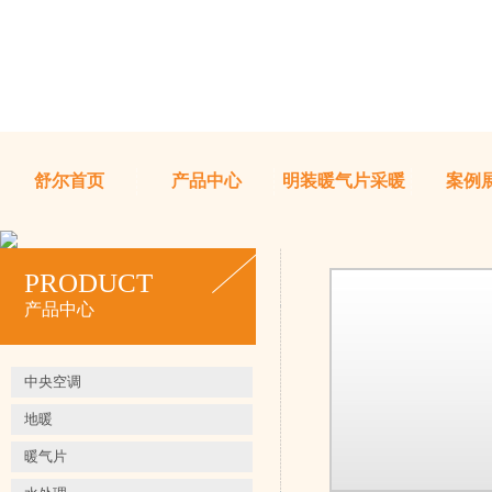
舒尔首页
产品中心
明装暖气片采暖
案例
TKH集团同时是荷兰
PRODUCT
线缆作为其中重要的
产品中心
常广泛的应用领域，
电缆、通讯电缆、海
电缆等等。多年来集
中央空调
缆电采暖系统的
地暖
暖气片